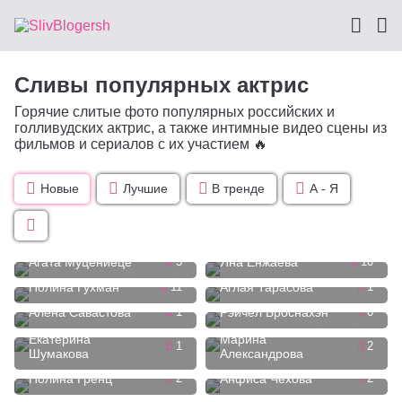
Сливы популярных актрис
Горячие слитые фото популярных российских и
голливудских актрис, а также интимные видео сцены из
фильмов и сериалов с их участием 🔥
Новые
Лучшие
В тренде
А - Я
Агата Муцениеце
3
Яна Енжаева
10
Полина Гухман
11
Аглая Тарасова
1
Алена Савастова
1
Рэйчел Броснахэн
0
Екатерина
Марина
1
2
Шумакова
Александрова
Полина Гренц
2
Анфиса Чехова
2