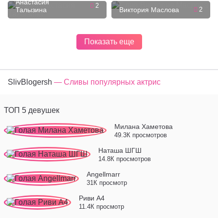
Анастасия
2
Талызина
Виктория Маслова
2
Показать еще
SlivBlogersh
— Сливы популярных актрис
ТОП 5 девушек
Милана Хаметова
49.3К просмотров
Наташа ШГШ
14.8К просмотров
Angellmarr
31К просмотр
Риви А4
11.4К просмотр