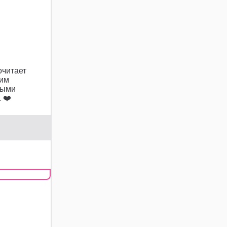
очитает
оим
ными
 ❤️