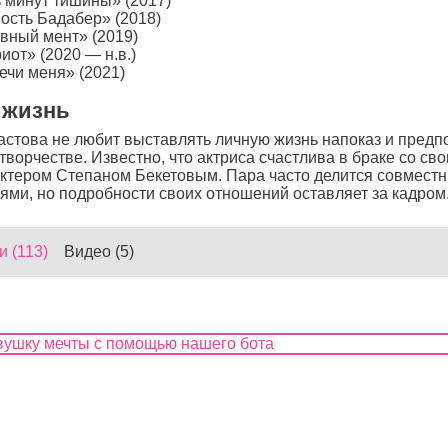
 минут тишины» (2017)
ость Бадабер» (2018)
вный мент» (2019)
иот» (2020 — н.в.)
ечи меня» (2021)
 жизнь
стова не любит выставлять личную жизнь напоказ и предп
 творчестве. Известно, что актриса счастлива в браке со св
актером Степаном Бекетовым. Пара часто делится совмест
ми, но подробности своих отношений оставляет за кадром.
 (113)
Видео (5)