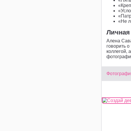
«Пять
«Креп
«Усло
«Патр
«Не л
Личная
Алена Сава
говорить о
коллегой, 
фотография
Фотографии