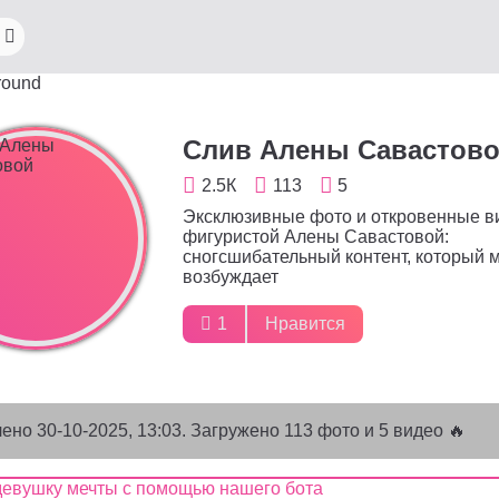
Слив Алены Савастов
2.5К
113
5
Эксклюзивные фото и откровенные в
фигуристой Алены Савастовой:
сногсшибательный контент, который 
возбуждает
1
Нравится
лено
30-10-2025, 13:03
. Загружено 113 фото и 5 видео 🔥