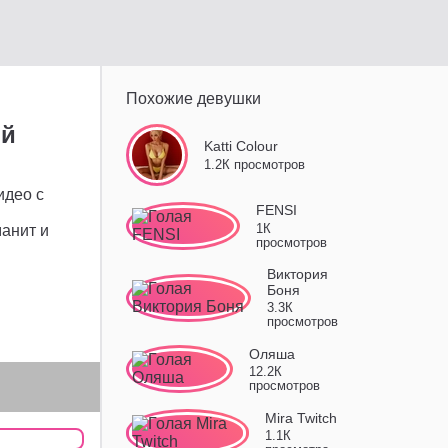
Похожие девушки
ой
Katti Colour
1.2К просмотров
идео с
FENSI
1К
манит и
просмотров
Виктория
Боня
3.3К
просмотров
Оляша
12.2К
просмотров
Mira Twitch
1.1К