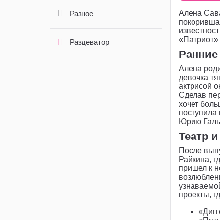
Алена Сава
Разное
покорившая
известност
«Патриот» 
Раздеватор
Ранние
Алена роди
девочка тя
актрисой о
Сделав пер
хочет боль
поступила 
Юрию Гальц
Театр и
После выпу
Райкина, г
пришел к н
возлюбленн
узнаваемо
проекты, г
«Дигг