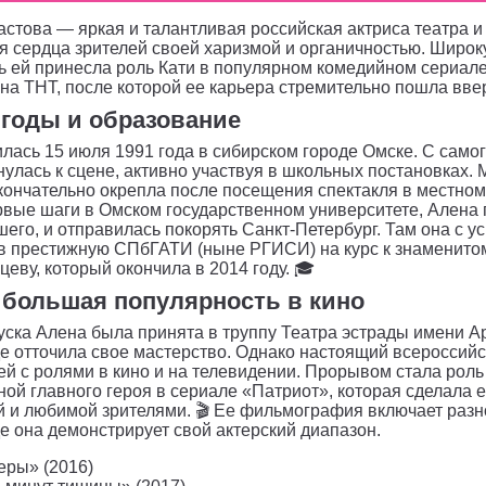
стова — яркая и талантливая российская актриса театра и 
 сердца зрителей своей харизмой и органичностью. Широ
ь ей принесла роль Кати в популярном комедийном сериал
на ТНТ, после которой ее карьера стремительно пошла ввер
 годы и образование
лась 15 июля 1991 года в сибирском городе Омске. С самог
нулась к сцене, активно участвуя в школьных постановках. 
кончательно окрепла после посещения спектакля в местном
вые шаги в Омском государственном университете, Алена 
шего, и отправилась покорять Санкт-Петербург. Там она с у
в престижную СПбГАТИ (ныне РГИСИ) на курс к знаменито
еву, который окончила в 2014 году. 🎓
 большая популярность в кино
ска Алена была принята в труппу Театра эстрады имени А
де отточила свое мастерство. Однако настоящий всероссийс
ей с ролями в кино и на телевидении. Прорывом стала роль
ой главного героя в сериале «Патриот», которая сделала 
й и любимой зрителями. 🎬 Ее фильмография включает раз
де она демонстрирует свой актерский диапазон.
еры» (2016)