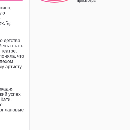
просмотра
кино,
кую
е
х. 🚀
о детства
Мечта стать
 театре.
поняла, что
спехом
му артисту
ркадия
кий успех
 Кати,
ее
ноплановые