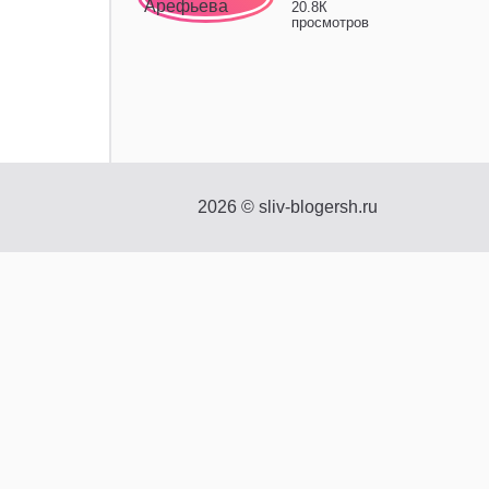
20.8К
просмотров
2026
©
sliv-blogersh.ru