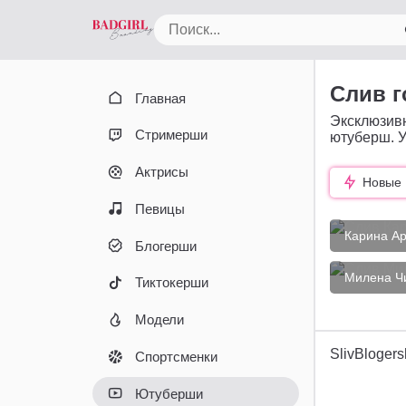
Слив 
Главная
Эксклюзив
Стримерши
ютуберш. 
Актрисы
Новые
Певицы
Карина А
Блогерши
Милена Ч
Тиктокерши
Модели
SlivBlogers
Спортсменки
Ютуберши