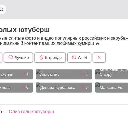
голых ютуберш
ные слитые фото и видео популярных российских и зарубе
Уникальный контент ваших любимых кумирш 🔥
Лучшие
В тренде
А - Я
Катя Клэп (Kat
ракелян
1
Анастазис
1
Clapp)
ижова
0
Динара Курбанова
7
Марьяна Ро
h
— Слив голых ютуберш