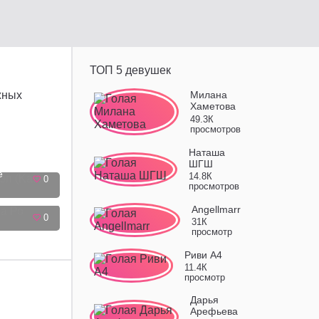
ТОП 5 девушек
жных
Милана
Хаметова
49.3К
просмотров
Наташа
ШГШ
e
14.8К
0
просмотров
Angellmarr
0
31К
просмотр
Риви А4
11.4К
просмотр
Дарья
Арефьева