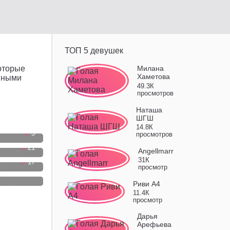
ТОП 5 девушек
оторые
Милана
Хаметова
вными
49.3К
просмотров
Наташа
ШГШ
14.8К
3
просмотров
21
Angellmarr
31К
17
просмотр
14
Риви А4
11.4К
просмотр
Дарья
Арефьева