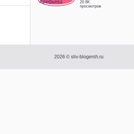
20.8К
просмотров
2026
©
sliv-blogersh.ru