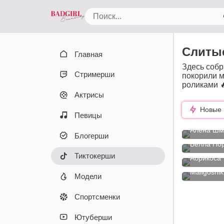
Слитые
Главная
Здесь собр
Стримерши
покорили 
роликами 
Актрисы
Новые
Певицы
Алена Шм
Блогерши
Белла По
Тиктокерши
Абрикоса
Maligoshik
Модели
Спортсменки
Ютуберши