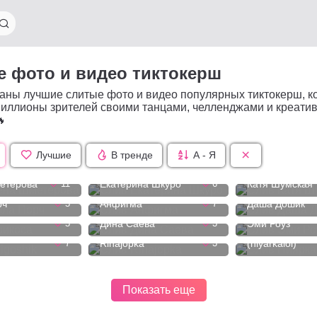
 фото и видео тиктокерш
аны лучшие слитые фото и видео популярных тиктокерш, к
миллионы зрителей своими танцами, челленджами и креати

Лучшие
В тренде
А - Я
етерова
11
Екатерина Шкуро
6
Катя Шумская
рч
5
Анфигма
7
Даша Дошик
5
Дина Саева
3
Эми Роуз
Ниярка
7
Rinajopka
3
(niyarkalol)
Показать еще