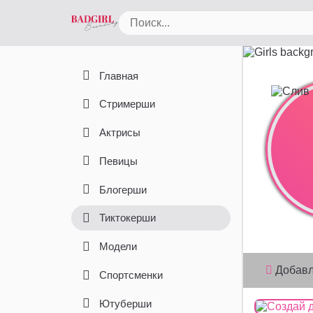
Главная
Стримерши
Актрисы
Певицы
Блогерши
Тиктокерши
Модели
Добав
Спортсменки
Ютуберши