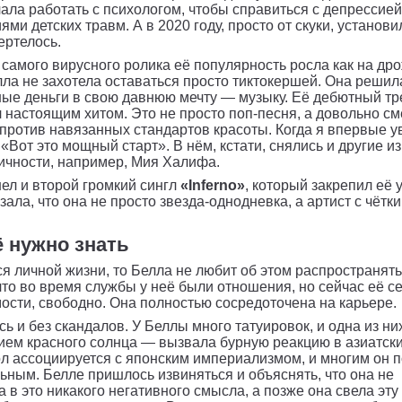
чала работать с психологом, чтобы справиться с депрессией
ми детских травм. А в 2020 году, просто от скуки, установи
ертелось.
 самого вирусного ролика её популярность росла как на др
ла не захотела оставаться просто тиктокершей. Она решил
ые деньги в свою давнюю мечту — музыку. Её дебютный т
 настоящим хитом. Это не просто поп-песня, а довольно с
против навязанных стандартов красоты. Когда я впервые у
 «Вот это мощный старт». В нём, кстати, снялись и другие и
ичности, например, Мия Халифа.
л и второй громкий сингл
«Inferno»
, который закрепил её 
зала, что она не просто звезда-однодневка, а артист с чётк
 нужно знать
ся личной жизни, то Белла не любит об этом распространять
что во время службы у неё были отношения, но сейчас её се
ости, свободно. Она полностью сосредоточена на карьере.
ь и без скандалов. У Беллы много татуировок, и одна из ни
ем красного солнца — вызвала бурную реакцию в азиатски
л ассоциируется с японским империализмом, и многим он 
ьным. Белле пришлось извиняться и объяснять, что она не
 в это никакого негативного смысла, а позже она свела эту 