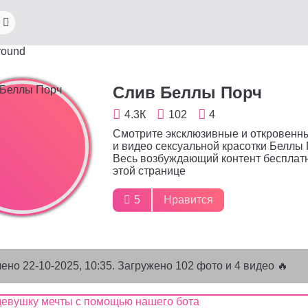
Слив Беллы Порч
4.3К
102
4
Смотрите эксклюзивные и откровенн
и видео сексуальной красотки Беллы 
Весь возбуждающий контент бесплат
этой странице
5
Нравится
лено
22-10-2025, 10:35
. Загружено 102 фото и 4 видео 🔥