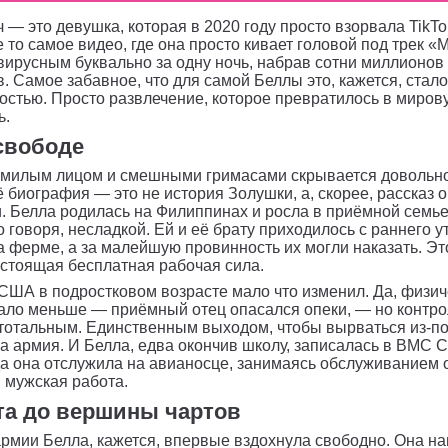
 — это девушка, которая в 2020 году просто взорвала TikTo
 то самое видео, где она просто кивает головой под трек «M
вирусным буквально за одну ночь, набрав сотни миллионов
. Самое забавное, что для самой Беллы это, кажется, стал
стью. Просто развлечение, которое превратилось в миров
ь.
свободе
м милым лицом и смешными гримасами скрывается довольн
ё биография — это не история Золушки, а, скорее, рассказ о
 Белла родилась на Филиппинах и росла в приёмной семье,
о говоря, несладкой. Ей и её брату приходилось с раннего у
а ферме, а за малейшую провинность их могли наказать. Эт
астоящая бесплатная рабочая сила.
США в подростковом возрасте мало что изменил. Да, физич
ало меньше — приёмный отец опасался опеки, — но контро
тотальным. Единственным выходом, чтобы вырваться из-по
ла армия. И Белла, едва окончив школу, записалась в ВМС 
а она отслужила на авианосце, занимаясь обслуживанием 
 мужская работа.
та до вершины чартов
рмии Белла, кажется, впервые вздохнула свободно. Она н