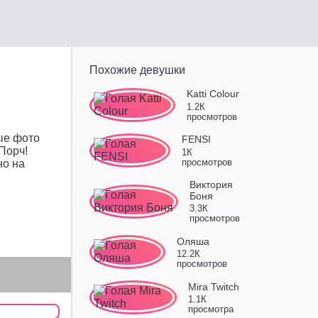
Похожие девушки
Katti Colour
1.2К
просмотров
ые фото
FENSI
Порч!
1К
просмотров
но на
Виктория
Боня
3.3К
просмотров
Оляша
12.2К
просмотров
Mira Twitch
1.1К
просмотра