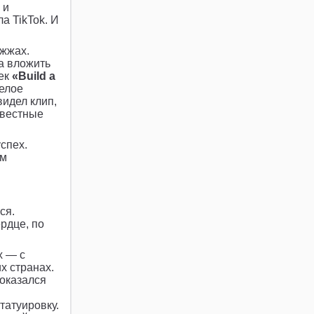
 и
ла TikTok. И
ожжах.
а вложить
рек
«Build a
мелое
видел клип,
звестные
успех.
им
ся.
рдце, по
х — с
х странах.
показался
татуировку.