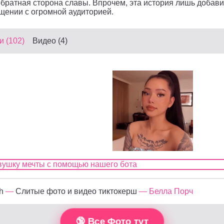
обратная сторона славы. Впрочем, эта история лишь добави
щении с огромной аудиторией.
 (102)
Видео (4)
h
—
Слитые фото и видео тиктокерш
— Белла Порч
🔞 Все Фото тут