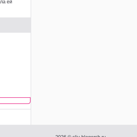
ла ей