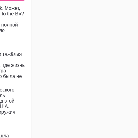
k. Может,
 to the B»?
о полной
ую
о тяжёлая
 где жизнь
тра
о была не
еского
ль
д этой
США.
оружия.
ашла