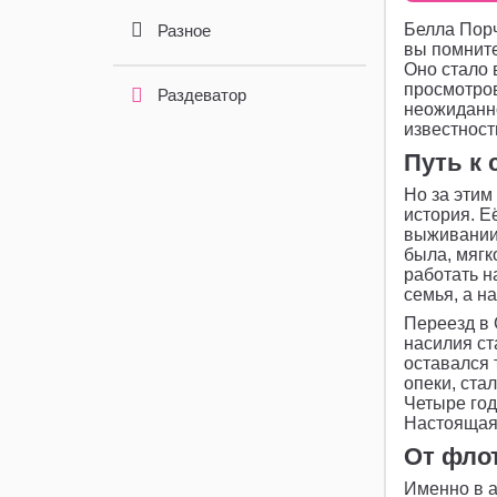
Белла Порч
Разное
вы помните
Оно стало 
просмотров
Раздеватор
неожиданно
известност
Путь к 
Но за эти
история. Е
выживании.
была, мягк
работать н
семья, а н
Переезд в 
насилия ст
оставался 
опеки, ста
Четыре год
Настоящая
От фло
Именно в а