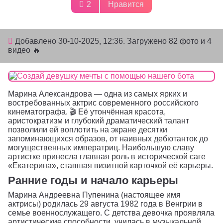
2
Нравится
Добавлено
30-10-2025, 12:36
. Загружено 82 фото и 4
видео 🔥
Марина Александрова — одна из самых ярких и
востребованных актрис современного российского
кинематографа. 🎬 Её утончённая красота,
аристократизм и глубокий драматический талант
позволили ей воплотить на экране десятки
запоминающихся образов, от наивных дебютанток до
могущественных императриц. Наибольшую славу
артистке принесла главная роль в исторической саге
«Екатерина», ставшая визитной карточкой её карьеры.
Ранние годы и начало карьеры
Марина Андреевна Пупенина (настоящее имя
актрисы) родилась 29 августа 1982 года в Венгрии в
семье военнослужащего. С детства девочка проявляла
артистические способности, училась в музыкальной