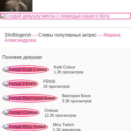
SlivBlogersh
—
Сливы популярных актрис
— Марина
Александрова
Похожие девушки
Katti Colour
1.2К просмотров
FENSI
1К просмотров
Виктория Боня
3.3К просмотров
Оляша
12.2К просмотров
Mira Twitch
1.1К просмотра