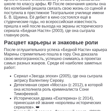
школе по классу арфы. 🎼 После окончания школы она
без колебаний решила связать свою жизнь со сценой и
поступила в престижное Театральное училище имени
Б. В. Щукина. Её дебют в кино состоялся ещё в
студенческие годы, но всероссийская известность
пришла к ней после выхода на экраны исторического
сериала «Бедная Настя» (2003), где она сыграла
главную роль.
Расцвет карьеры и знаковые роли
После оглушительного успеха «Бедной Насти» карьера
Марины стремительно пошла в гору. Она доказала
свою многогранность, успешно снимаясь в проектах
самых разных жанров. Среди её наиболее заметных
работ:
Сериал «Звезда эпохи» (2005), где она сыграла
актрису Валентину Серову.
Детективная серия «Мосгаз» (с 2012), в которой
она исполнила роль криминалиста Сони
Тимофеевой.
Историческая драма «Екатерина» (с 2014),
принесшая ей звание «королевы исторических
сериалов». 👑