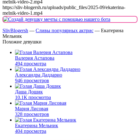
melnik-video-2.mp4
https://sliv-blogersh.ru/uploads/public_files/2025-09/ekaterina-
melnik-video-1.mp4
SlivBlogersh
—
Сливы популярных актрис
— Екатерина
Мельник
Похожие девушки
Валерия Астапова
494 просмотра
Александра Даддарио
946 просмотров
Даша Дошик
10.1К просмотра
Мария Лисовая
328 просмотров
Екатерина Мельник
404 просмотра