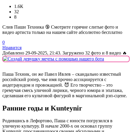
1.6К
32
8
Слив Паши Техника 🔞 Смотрите горячие слитые фото и
видео артиста только на нашем сайте абсолютно бесплатно
0
Нравится
Добавлено
29-09-2025, 21:43
. Загружено 32 фото и 8 видео 🔥
Паша Техник, он же Павел Ивлев – скандально известный
российский рэпер, чье имя прочно ассоциируется с
андеграундом и провокацией. 😈 Его творчество – это
гремучая смесь уличной лирики, черного юмора и эпатажа,
сделавшая его культовой фигурой в маргинальной рэп-сцене.
Ранние годы и Kunteynir
Родившись в Лефортово, Паша с юности погрузился в
уличную культуру. В начале 2000-х он основал группу
Kunteynir, прославившуюся своими абсурдными и