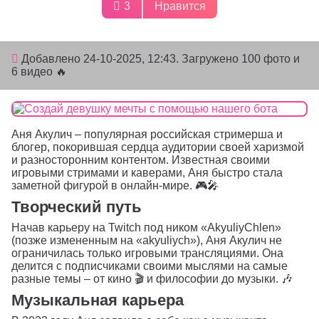
3
Нравится
Добавлено
24-10-2025, 12:43
. Загружено 100 фото и
6 видео 🔥
Аня Акулич – популярная российская стримерша и
блогер, покорившая сердца аудитории своей харизмой
и разносторонним контентом. Известная своими
игровыми стримами и каверами, Аня быстро стала
заметной фигурой в онлайн-мире. 🎮🎤
Творческий путь
Начав карьеру на Twitch под ником «AkyuliyChlen»
(позже измененным на «akyuliych»), Аня Акулич не
ограничилась только игровыми трансляциями. Она
делится с подписчиками своими мыслями на самые
разные темы – от кино 🎬 и философии до музыки. 🎶
Музыкальная карьера