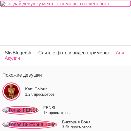
SlivBlogersh
—
Слитые фото и видео стримерш
— Аня
Акулич
Похожие девушки
Katti Colour
1.2К просмотров
FENSI
1К просмотров
Виктория Боня
3.3К просмотров