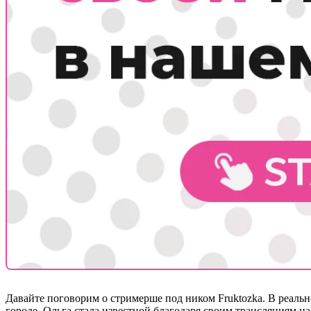
Давайте поговорим о стримерше под ником Fruktozka. В реально
городе. Ольга стала известной благодаря своим трансляциям н