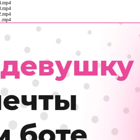
-4.mp4
-3.mp4
-2.mp4
-1.mp4