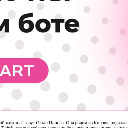
й жизни её зовут Ольга Попова. Она родом из Кирова, родилась 
а Twitch, где она собрала довольно большую и преданную аудито