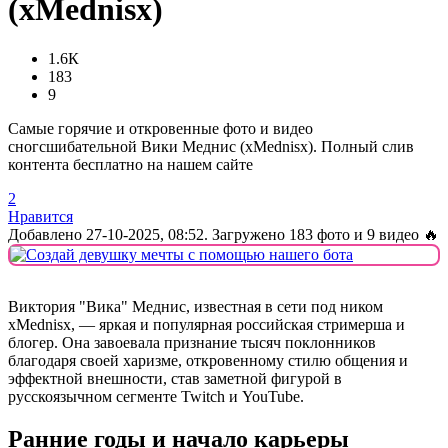
(xMednisx)
1.6К
183
9
Самые горячие и откровенные фото и видео
сногсшибательной Вики Меднис (xMednisx). Полный слив
контента бесплатно на нашем сайте
2
Нравится
Добавлено
27-10-2025, 08:52
. Загружено 183 фото и 9 видео 🔥
Виктория "Вика" Меднис, известная в сети под ником
xMednisx, — яркая и популярная российская стримерша и
блогер. Она завоевала признание тысяч поклонников
благодаря своей харизме, откровенному стилю общения и
эффектной внешности, став заметной фигурой в
русскоязычном сегменте Twitch и YouTube.
Ранние годы и начало карьеры