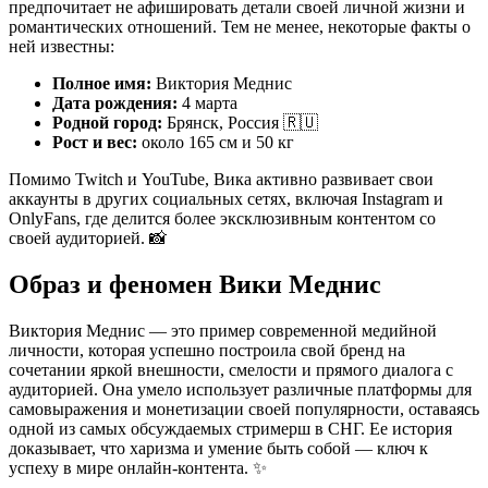
предпочитает не афишировать детали своей личной жизни и
романтических отношений. Тем не менее, некоторые факты о
ней известны:
Полное имя:
Виктория Меднис
Дата рождения:
4 марта
Родной город:
Брянск, Россия 🇷🇺
Рост и вес:
около 165 см и 50 кг
Помимо Twitch и YouTube, Вика активно развивает свои
аккаунты в других социальных сетях, включая Instagram и
OnlyFans, где делится более эксклюзивным контентом со
своей аудиторией. 📸
Образ и феномен Вики Меднис
Виктория Меднис — это пример современной медийной
личности, которая успешно построила свой бренд на
сочетании яркой внешности, смелости и прямого диалога с
аудиторией. Она умело использует различные платформы для
самовыражения и монетизации своей популярности, оставаясь
одной из самых обсуждаемых стримерш в СНГ. Ее история
доказывает, что харизма и умение быть собой — ключ к
успеху в мире онлайн-контента. ✨