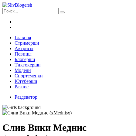
Главная
Стримерши
Актрисы
Певицы
Блогерши
Тиктокерши
Модели
Спортсменки
Ютуберши
Разное
Раздеватор
Слив Вики Меднис