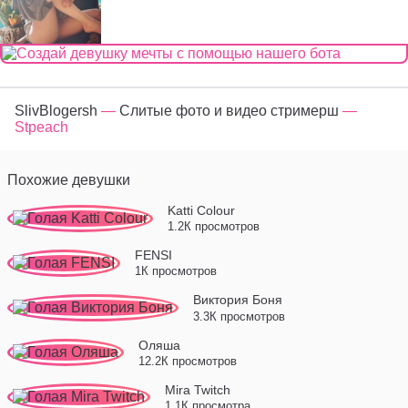
SlivBlogersh
—
Слитые фото и видео стримерш
—
Stpeach
Похожие девушки
Katti Colour
1.2К просмотров
FENSI
1К просмотров
Виктория Боня
3.3К просмотров
Оляша
12.2К просмотров
Mira Twitch
1.1К просмотра