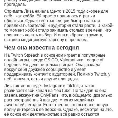
прогадала.
Стримить Лиза начала где-то в 2015 году, скорее для
себя, как хобби. Ей просто нравилось играть и
общаться. Однако её трансляции быстро начали
привлекать зрителей, и аудитория стала расти. В какой-
то момент хобби стало занимать столько времени, что
пришлось делать выбор. И она выбрала стриминг,
оставив медицинскую карьеру в прошлом.
Чем она известна сегодня
На Twitch Stpeach в основном играет в популярные
онлайн-игры, вроде CS:GO, Valorant или League of
Legends. Но дело не только в играх. Она создала
вокруг себя дружное сообщество и умеет
поддерживать контакт с аудиторией. Помимо Twitch, у
неё, конечно, есть и другие площадки.
Лиза активно ведёт Instagram и TikTok, а также
развивает свой канал на YouTube. Не так давно она
завела аккаунт на OnlyFans, что, в общем-то, довольно
распространённый шаг для многих медийных
личностей сегодня. Естественно, это вызвало новую
волну интереса к её персоне. Однако, несмотря на это,
её основной деятельностью всё равно остаются