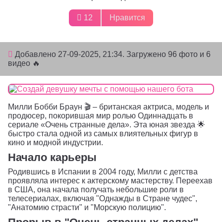
12
Нравится
Добавлено
27-09-2025, 21:34
. Загружено 96 фото и 6
видео 🔥
Милли Бобби Браун 🎬 – британская актриса, модель и
продюсер, покорившая мир ролью Одиннадцать в
сериале «Очень странные дела». Эта юная звезда 🌟
быстро стала одной из самых влиятельных фигур в
кино и модной индустрии.
Начало карьеры
Родившись в Испании в 2004 году, Милли с детства
проявляла интерес к актерскому мастерству. Переехав
в США, она начала получать небольшие роли в
телесериалах, включая "Однажды в Стране чудес",
"Анатомию страсти" и "Морскую полицию".