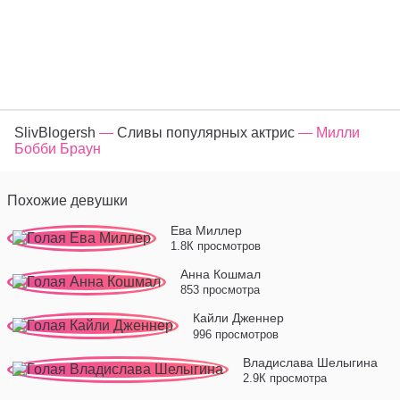
SlivBlogersh
—
Сливы популярных актрис
— Милли
Бобби Браун
Похожие девушки
Ева Миллер
1.8К просмотров
Анна Кошмал
853 просмотра
Кайли Дженнер
996 просмотров
Владислава Шелыгина
2.9К просмотра