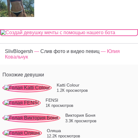
SlivBlogersh
—
Слив фото и видео певиц
— Юлия
Ковальчук
Похожие девушки
Katti Colour
1.2К просмотров
FENSI
1К просмотров
Виктория Боня
3.3К просмотров
Оляша
12.2К просмотров